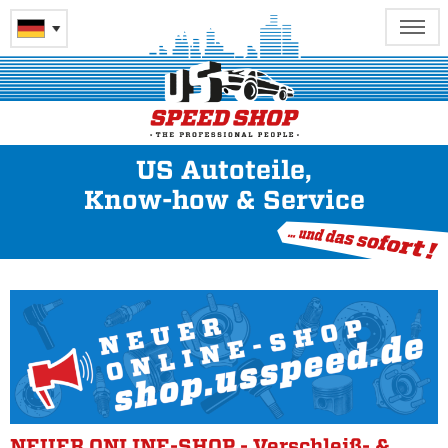
US Autoteile,
Know-how & Service
NEUER ONLINE-SHOP - Verschleiß- &