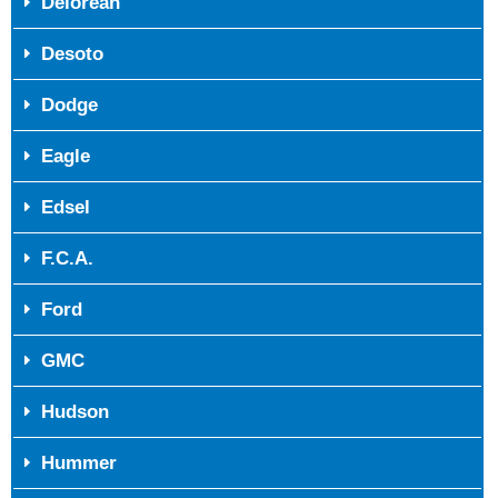
Delorean
Desoto
Dodge
Eagle
Edsel
F.C.A.
Ford
GMC
Hudson
Hummer