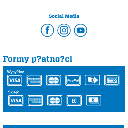
Social Media
Formy p?atno?ci
Wysy?ka:
Sklep: