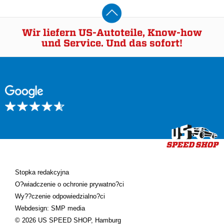
Wir liefern US-Autoteile, Know-how
und Service. Und das sofort!
Stopka redakcyjna
O?wiadczenie o ochronie prywatno?ci
Wy??czenie odpowiedzialno?ci
Webdesign: SMP media
© 2026 US SPEED SHOP, Hamburg