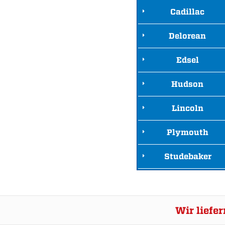
Cadillac
Delorean
Edsel
Hudson
Lincoln
Plymouth
Studebaker
Wir liefe