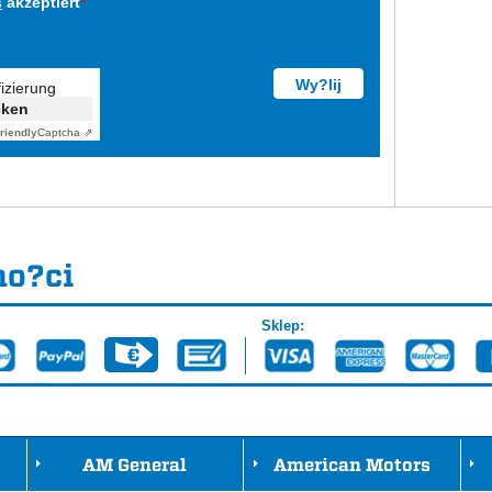
s
akzeptiert
*
fizierung
cken
riendly
Captcha ⇗
no?ci
Sklep:
AM General
American Motors