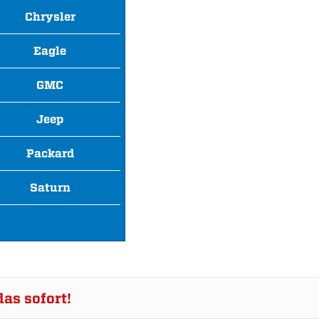
Chrysler
Eagle
GMC
Jeep
Packard
Saturn
as sofort!