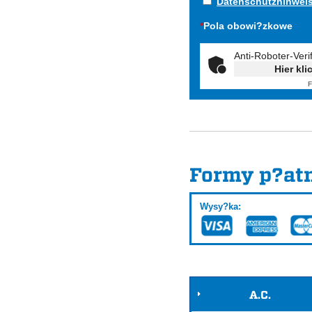
Datenschutzhinwei
*
Pola obowi?zkowe
Anti-Roboter-Veri
Hier kli
F
Formy p?at
Wysy?ka:
A.C.