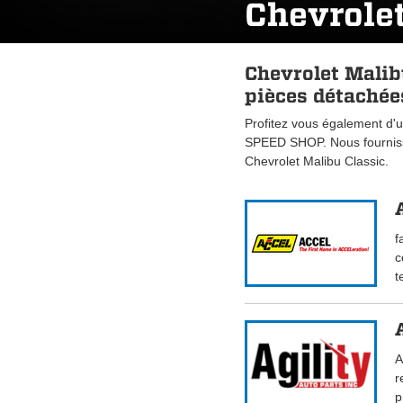
Chevrolet
Chevrolet Malib
pièces détachées
Profitez vous également d'u
SPEED SHOP. Nous fourniss
Chevrolet Malibu Classic.
f
c
t
A
r
p