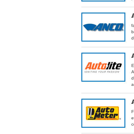
f
b
d
E
A
d
a
F
e
c