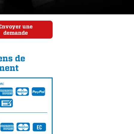
Envoyer une
demande
ns de
ment
on:
: