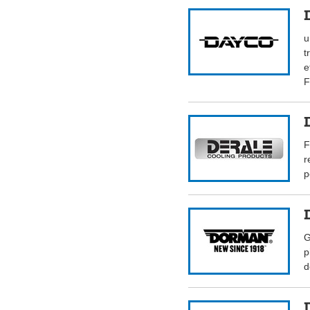
u
t
e
F
F
r
p
G
p
d