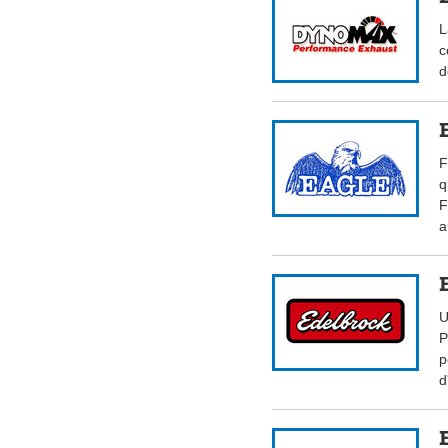
L
c
d
F
q
F
a
U
P
p
d