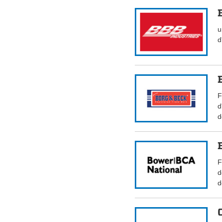
u
d
F
d
d
F
d
d