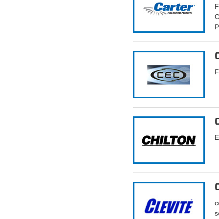
F
C
P
F
E
c
s