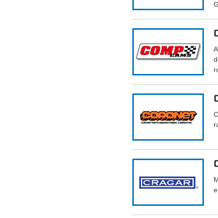
G
A
d
r
C
r
M
e