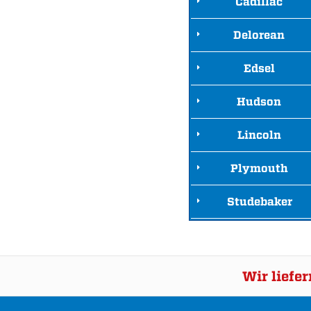
Cadillac
Delorean
Edsel
Hudson
Lincoln
Plymouth
Studebaker
Wir liefe