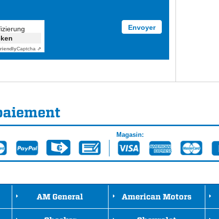
fizierung
cken
riendly
Captcha ⇗
paiement
Magasin:
AM General
American Motors