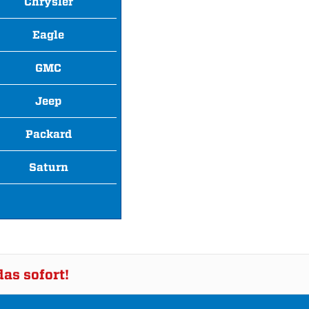
Chrysler
Eagle
GMC
Jeep
Packard
Saturn
as sofort!