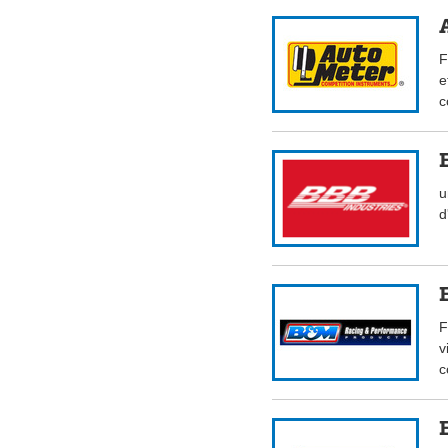
F
e
c
u
d
F
v
c