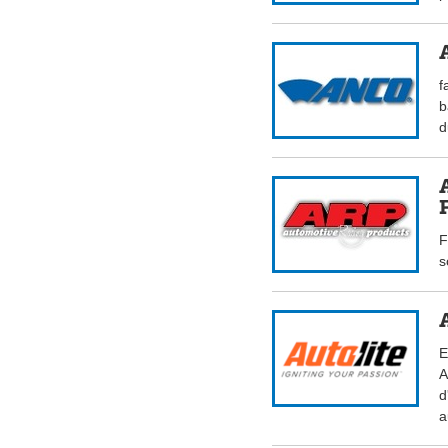
f
b
d
F
s
E
A
d
a