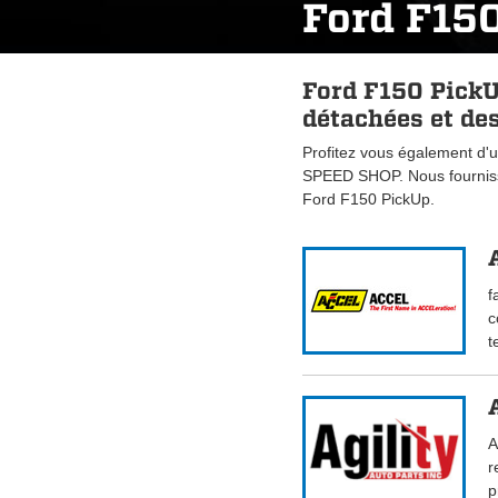
Ford F15
Ford F150 PickU
détachées et des
Profitez vous également d'u
SPEED SHOP. Nous fourniss
Ford F150 PickUp.
f
c
t
A
r
p