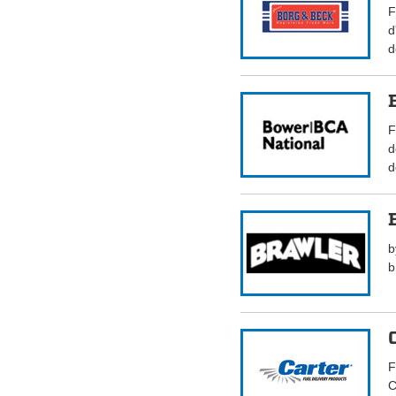
F
d
d
F
d
d
b
b
F
C