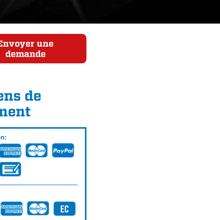
Envoyer une
demande
ns de
ment
on:
: