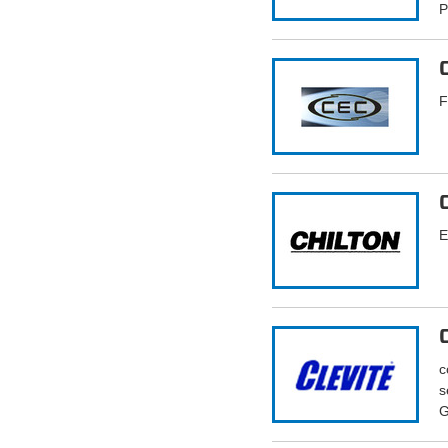
P
F
E
c
s
G