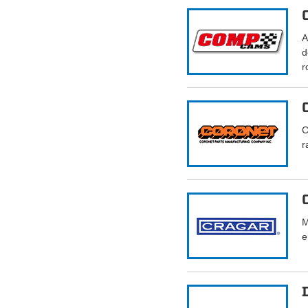
A
d
r
C
r
M
e