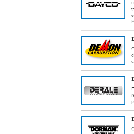
u
t
e
F
G
d
c
F
r
p
G