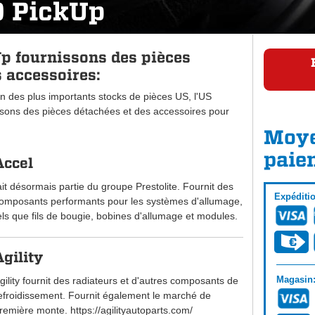
0 PickUp
p fournissons des pièces
 accessoires:
n des plus importants stocks de pièces US, l'US
ons des pièces détachées et des accessoires pour
Moye
paie
Accel
ait désormais partie du groupe Prestolite. Fournit des
Expéditi
omposants performants pour les systèmes d'allumage,
els que fils de bougie, bobines d'allumage et modules.
Agility
Magasin
gility fournit des radiateurs et d'autres composants de
efroidissement. Fournit également le marché de
remière monte. https://agilityautoparts.com/