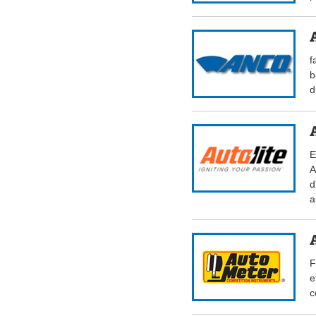
f
b
d
E
A
d
a
F
e
c