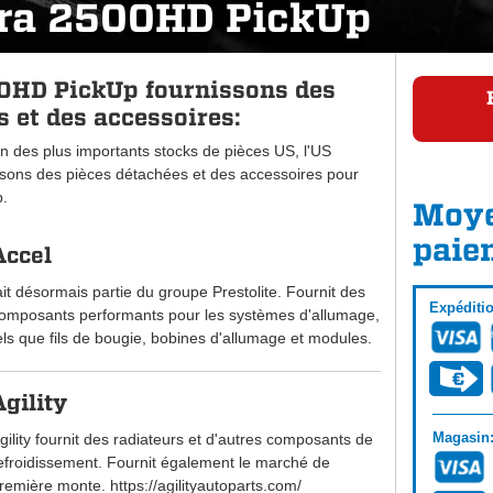
ra 2500HD PickUp
0HD PickUp fournissons des
 et des accessoires:
n des plus importants stocks de pièces US, l'US
ons des pièces détachées et des accessoires pour
.
Moye
paie
Accel
ait désormais partie du groupe Prestolite. Fournit des
Expéditi
omposants performants pour les systèmes d'allumage,
els que fils de bougie, bobines d'allumage et modules.
Agility
Magasin
gility fournit des radiateurs et d'autres composants de
efroidissement. Fournit également le marché de
remière monte. https://agilityautoparts.com/