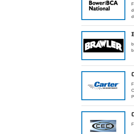
F
d
d
b
b
F
C
P
F