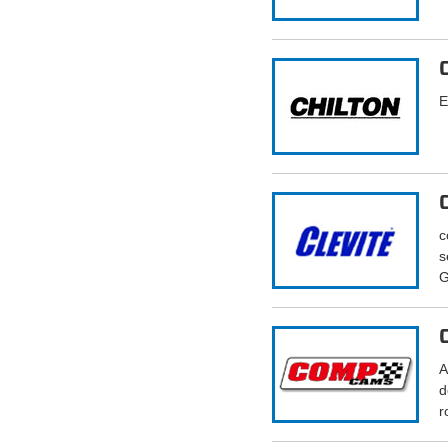
E
c
s
G
A
d
r