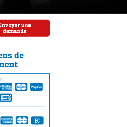
Envoyer une
demande
ns de
ment
on:
: