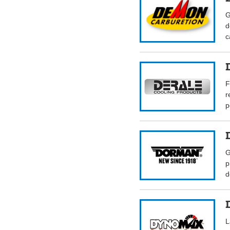
G
d
c
F
r
p
G
p
d
L