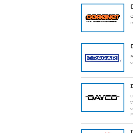
C
r
M
e
u
t
e
F