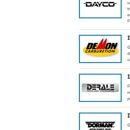
u
t
e
F
G
d
c
F
r
p
G