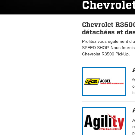
Chevrole
Chevrolet R3500
détachées et des
Profitez vous également d'u
SPEED SHOP. Nous fourniss
Chevrolet R3500 PickUp.
f
c
t
A
r
p