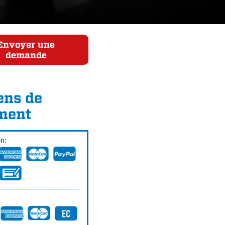
Envoyer une
demande
ns de
ment
on:
: