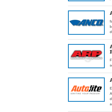
f
b
d
F
s
E
A
d
a