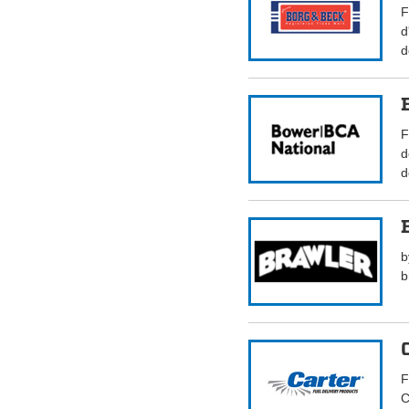
F
d
d
F
d
d
b
b
F
C