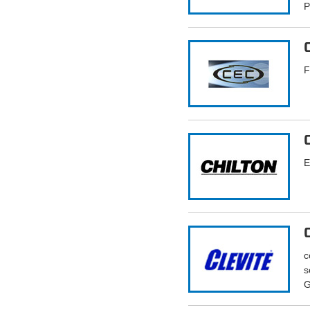
P
F
E
c
s
G