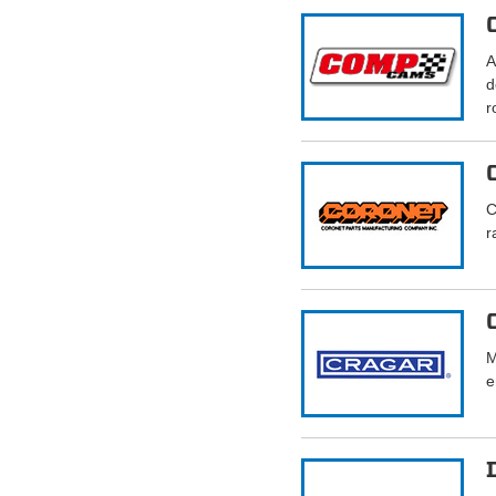
A
d
r
C
r
M
e