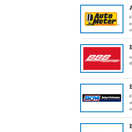
F
e
c
u
d
F
v
c