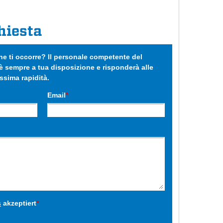
hiesta
e ti occorre? Il personale competente del
 sempre a tua disposizione e risponderà alle
sima rapidità.
Email
*
s
akzeptiert
*