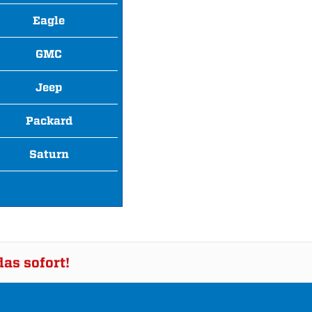
Eagle
GMC
Jeep
Packard
Saturn
as sofort!