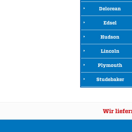
Delorean
Edsel
Hudson
Lincoln
Plymouth
Studebaker
Wir liefe