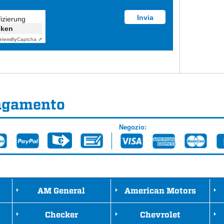
fizierung
cken
riendly
Captcha ⇗
pagamento
Negozio:
AM General
American Motors
Checker
Chevrolet