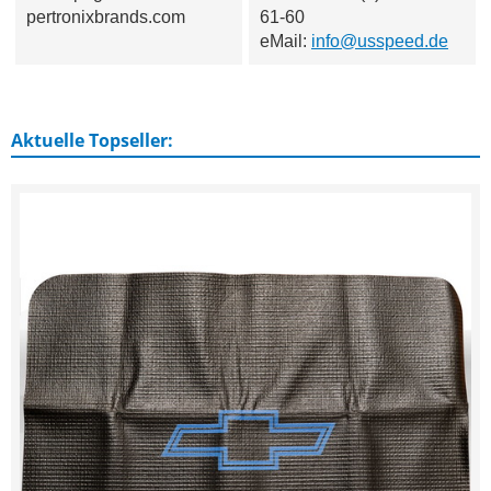
pertronixbrands.com
61-60
eMail:
info@usspeed.de
Aktuelle Topseller: