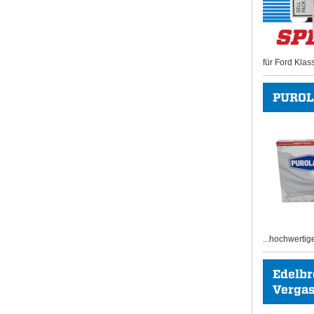
für Ford Klas
PUROL
...hochwertig
Edelb
Vergase