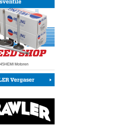
sventile
 345HEMI Motoren
ER Vergaser