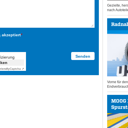
Gezielte, he
nach Autoteil
Radna
s
akzeptiert
*
fizierung
cken
riendly
Captcha ⇗
Vorne für de
Endverbrauc
MOOG 
Spurs