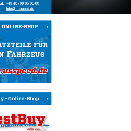
al:
+49 40 / 69 65 61-60
info@usspeed.de
 ONLINE-SHOP
y - Online-Shop