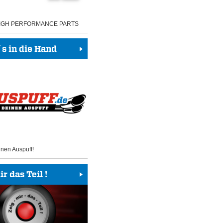
HIGH PERFORMANCE PARTS
 in die Hand
inen Auspuff!
r das Teil !