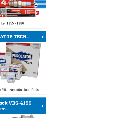
siker 1955 - 1986
ATOR TECH...
e Filter zum günstigen Preis
rock VRS-4150
r...