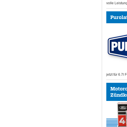
volle Leistun
Purolat
jetzt für 6.7l
Motor
Zündk