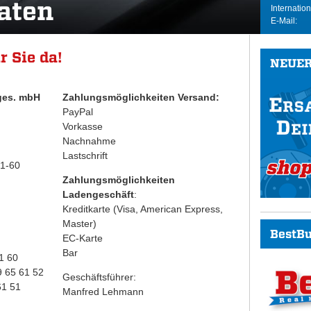
aten
Internation
E-Mail:
r Sie da!
NEUER
ges. mbH
Zahlungsmöglichkeiten Versand:
PayPal
Vorkasse
Nachnahme
Lastschrift
61-60
Zahlungsmöglichkeiten
Ladengeschäft
:
Kreditkarte (Visa, American Express,
Master)
BestBu
EC-Karte
Bar
1 60
9 65 61 52
Geschäftsführer:
61 51
Manfred Lehmann