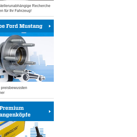
rstellerunabhängige Recherche
en für Ihr Fahrzeug!
be Ford Mustang
n preisbewussten
her
Premium
tangenköpfe