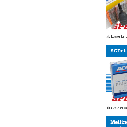
ab Lager für 
ACDel
für GM 3.6l V
Mellin