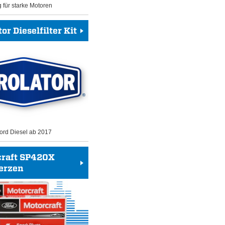
g für starke Motoren
or Dieselfilter Kit
 Ford Diesel ab 2017
craft SP420X
erzen