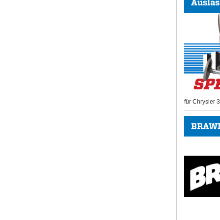
Auslas
für Chrysler
BRAWL