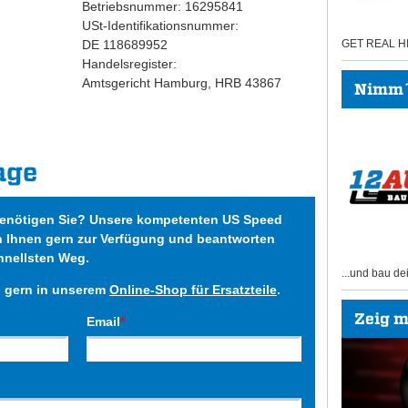
Betriebsnummer: 16295841
USt-Identifikationsnummer:
DE 118689952
GET REAL 
Handelsregister:
Amtsgericht Hamburg, HRB 43867
Nimm´s
age
benötigen Sie? Unsere kompetenten US Speed
n Ihnen gern zur Verfügung und beantworten
hnellsten Weg.
...und bau de
h gern in unserem
Online-Shop für Ersatzteile
.
Zeig mi
Email
*