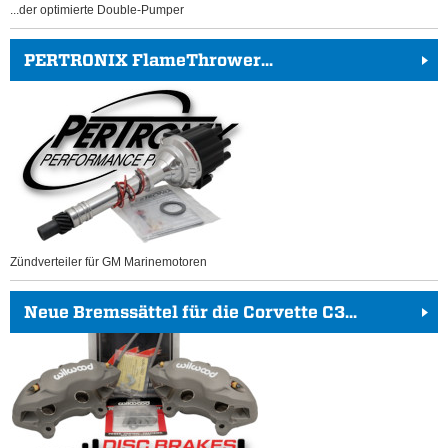
...der optimierte Double-Pumper
PERTRONIX FlameThrower...
Zündverteiler für GM Marinemotoren
Neue Bremssättel für die Corvette C3...