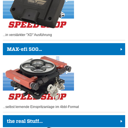
...in verstärkter "XD" Ausführung
MAX-efi 500...
...selbst lernende Einspritzanlage im 4bbl-Format
the real Stuff…