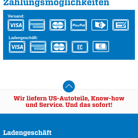
Zahlungs­möglichkeiten
Versand:
Ladengeschäft:
Wir liefern US-Autoteile, Know-how
und Service. Und das sofort!
Ladengeschäft