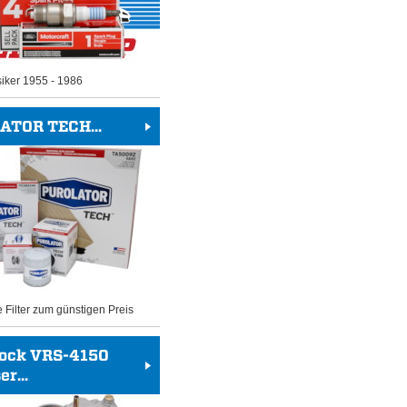
siker 1955 - 1986
ATOR TECH...
e Filter zum günstigen Preis
rock VRS-4150
r...