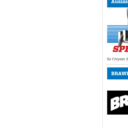
Auslas
für Chrysler
BRAWL