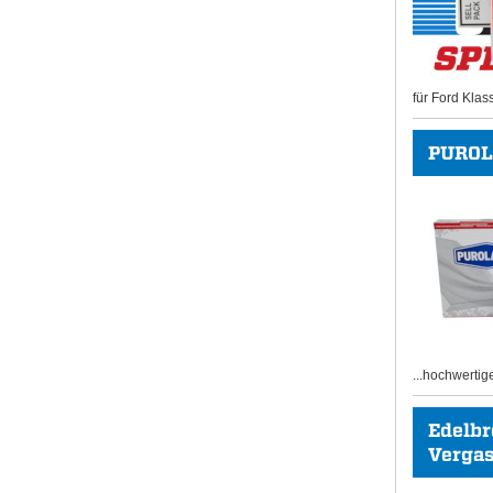
für Ford Klas
PUROL
...hochwertig
Edelb
Vergase