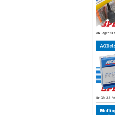
ab Lager für 
ACDel
für GM 3.6l V
Mellin