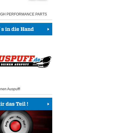
HIGH PERFORMANCE PARTS
 in die Hand
inen Auspuff!
r das Teil !