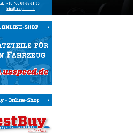
al:
+49 40 / 69 65 61-60
info@usspeed.de
 ONLINE-SHOP
y - Online-Shop