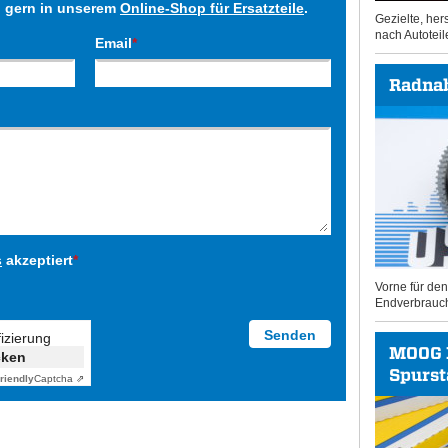
h gern in unserem
Online-Shop für Ersatzteile
.
Gezielte, he
nach Autoteil
Email
*
Radna
s
akzeptiert
*
Vorne für de
Endverbrauc
fizierung
MOOG 
cken
Spurs
riendly
Captcha ⇗