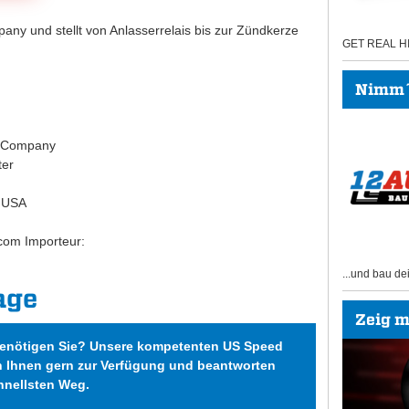
any und stellt von Anlasserrelais bis zur Zündkerze
GET REAL 
Nimm´s
r Company
ter
, USA
com Importeur:
...und bau de
age
Zeig mi
benötigen Sie? Unsere kompetenten US Speed
n Ihnen gern zur Verfügung und beantworten
hnellsten Weg.