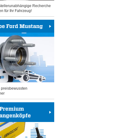
rstellerunabhängige Recherche
en für Ihr Fahrzeug!
be Ford Mustang
n preisbewussten
her
Premium
tangenköpfe