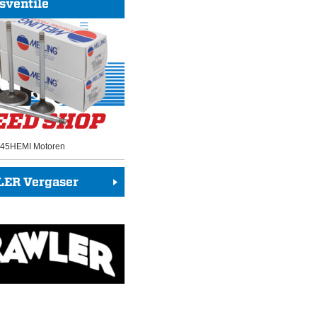
sventile
 345HEMI Motoren
ER Vergaser