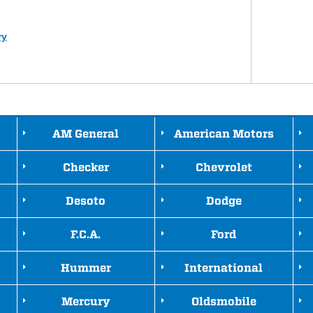
ry
AM General
American Motors
Checker
Chevrolet
Desoto
Dodge
F.C.A.
Ford
Hummer
International
Mercury
Oldsmobile