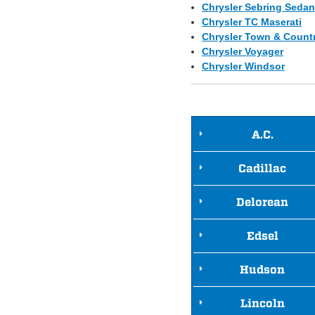
Chrysler Sebring Sedan
Chrysler TC Maserati
Chrysler Town & Count
Chrysler Voyager
Chrysler Windsor
A.C.
Cadillac
Delorean
Edsel
Hudson
Lincoln