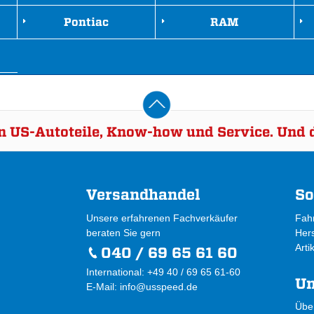
Pontiac
RAM
rn US-Autoteile, Know-how und Service. Und d
Versandhandel
So
Unsere erfahrenen Fachverkäufer
Fah
beraten Sie gern
Hers
Arti
040 / 69 65 61 60
International: +49 40 / 69 65 61-60
U
E-Mail:
info@usspeed.de
Übe