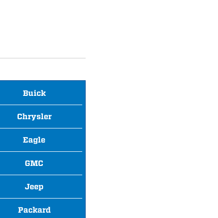
Buick
Chrysler
Eagle
GMC
Jeep
Packard