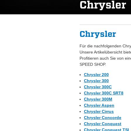
Chrysler
Chrysler
Für die nachfolgenden Chrys
Unsere Artikelübersicht bie
Profitieren auch Sie von e
SPEED SHOP.
Chrysler 200
Chrysler 300
Chrysler 300C
Chrysler 300C SRT8
Chrysler 300M
Chrysler Aspen
Chrysler Cirrus
Chrysler Concorde
Chrysler Conquest
Chrysler Conquest TSI