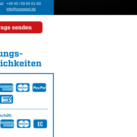
al:
+49 40 / 69 65 61-60
info@usspeed.de
rage senden
ungs­
ichkeiten
chäft: