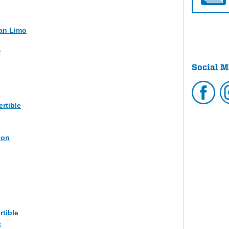
dan Limo
r
Social M
rtible
lon
rtible
e