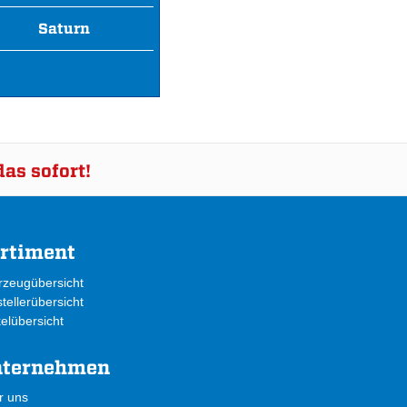
Saturn
as sofort!
rtiment
rzeugübersicht
tellerübersicht
kelübersicht
nternehmen
r uns