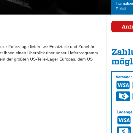
Internation
E-Mail:
Anf
ler Fahrzeuge liefern wir Ersatzteile und Zubehör.
Zahl
tet Ihnen einen Überblick über unser Lieferprogramm.
mögl
inem der größten US-Teile-Lager Europas, dem US
Versand:
Ladenges