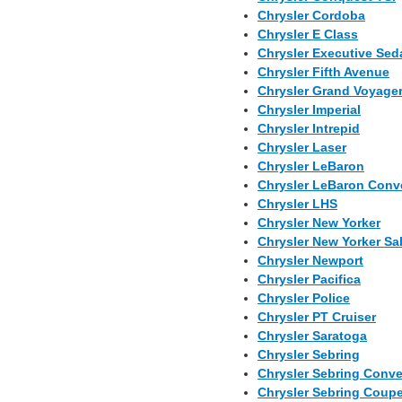
Chrysler Cordoba
Chrysler E Class
Chrysler Executive Se
Chrysler Fifth Avenue
Chrysler Grand Voyage
Chrysler Imperial
Chrysler Intrepid
Chrysler Laser
Chrysler LeBaron
Chrysler LeBaron Conve
Chrysler LHS
Chrysler New Yorker
Chrysler New Yorker Sa
Chrysler Newport
Chrysler Pacifica
Chrysler Police
Chrysler PT Cruiser
Chrysler Saratoga
Chrysler Sebring
Chrysler Sebring Conve
Chrysler Sebring Coup