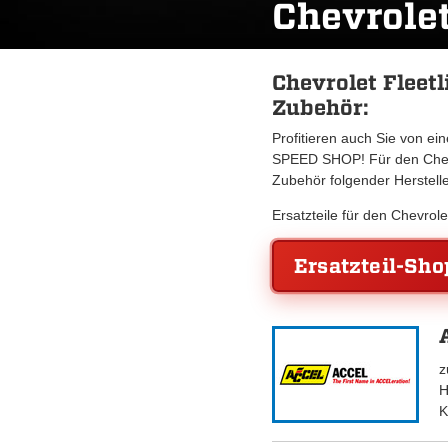
Chevrolet
Chevrolet Fleetl
Zubehör:
Profitieren auch Sie von e
SPEED SHOP! Für den Chevro
Zubehör folgender Herstell
Ersatzteile für den Chevrol
Ersatzteil-Sho
z
H
K