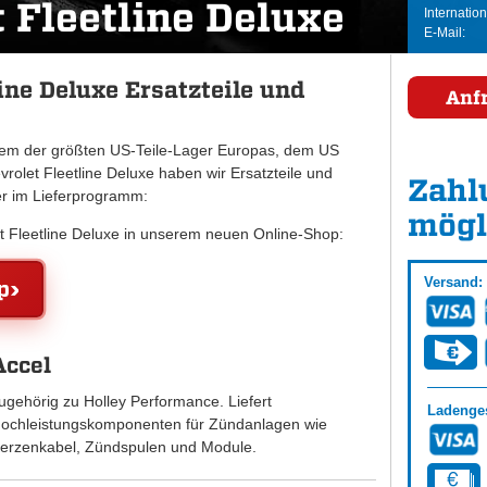
 Fleetline Deluxe
Internation
E-Mail:
ine Deluxe Ersatzteile und
Anf
inem der größten US-Teile-Lager Europas, dem US
let Fleetline Deluxe haben wir Ersatzteile und
Zahl
er im Lieferprogramm:
mögl
et Fleetline Deluxe in unserem neuen Online-Shop:
Versand:
p
Accel
ugehörig zu Holley Performance. Liefert
Ladenges
ochleistungskomponenten für Zündanlagen wie
erzenkabel, Zündspulen und Module.