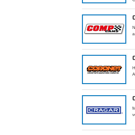
N
a
H
A
M
v