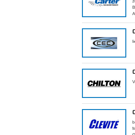
z
B
A
l
V
b
M
G