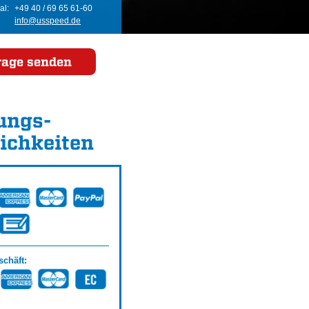
al:
+49 40 / 69 65 61-60
info@usspeed.de
rage senden
ungs­
ichkeiten
chäft: