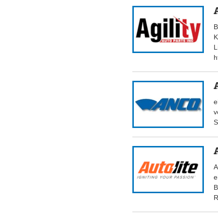
B
K
L
h
e
v
S
A
e
B
R