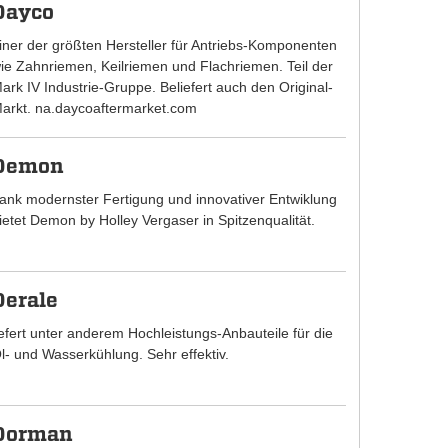
Dayco
iner der größten Hersteller für Antriebs-Komponenten
ie Zahnriemen, Keilriemen und Flachriemen. Teil der
ark IV Industrie-Gruppe. Beliefert auch den Original-
arkt. na.daycoaftermarket.com
Demon
ank modernster Fertigung und innovativer Entwiklung
ietet Demon by Holley Vergaser in Spitzenqualität.
Derale
iefert unter anderem Hochleistungs-Anbauteile für die
l- und Wasserkühlung. Sehr effektiv.
Dorman