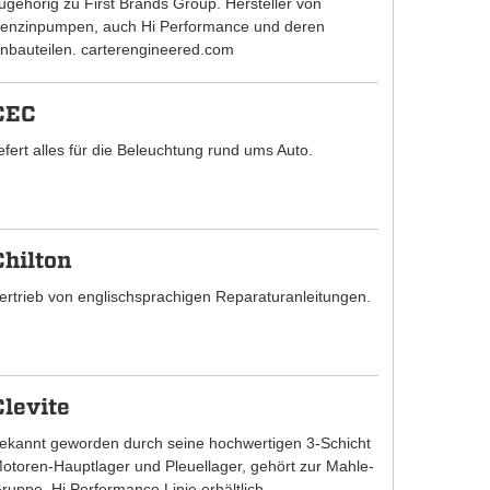
ugehörig zu First Brands Group. Hersteller von
enzinpumpen, auch Hi Performance und deren
nbauteilen. carterengineered.com
CEC
iefert alles für die Beleuchtung rund ums Auto.
Chilton
ertrieb von englischsprachigen Reparaturanleitungen.
Clevite
ekannt geworden durch seine hochwertigen 3-Schicht
otoren-Hauptlager und Pleuellager, gehört zur Mahle-
ruppe. Hi Performance Linie erhältlich.