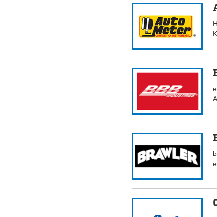
H
K
e
A
b
e