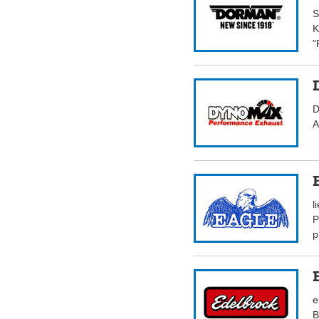
S
K
"
D
A
l
P
p
e
B