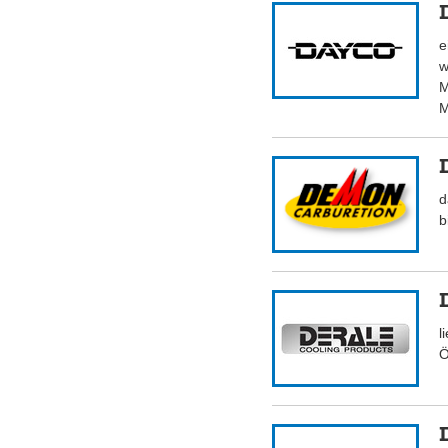
e
w
M
M
d
b
l
Ö