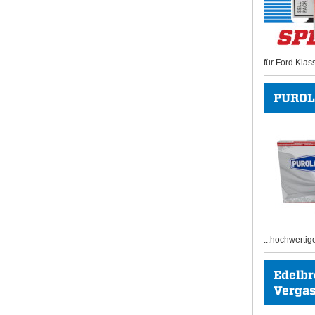
für Ford Klas
PUROL
...hochwertig
Edelb
Vergase