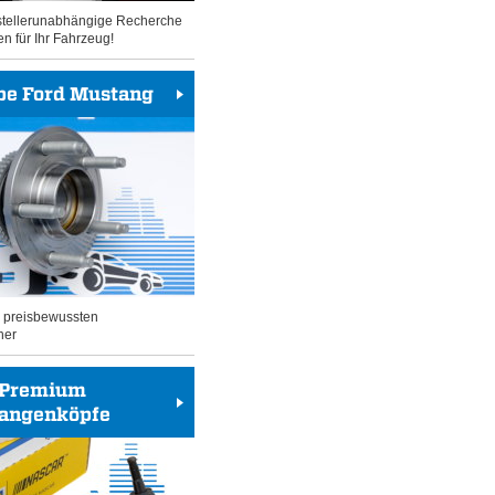
rstellerunabhängige Recherche
en für Ihr Fahrzeug!
be Ford Mustang
n preisbewussten
her
Premium
tangenköpfe