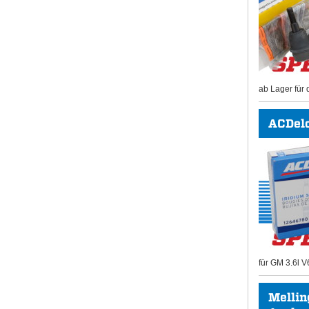
ab Lager für 
ACDel
für GM 3.6l V
Mellin