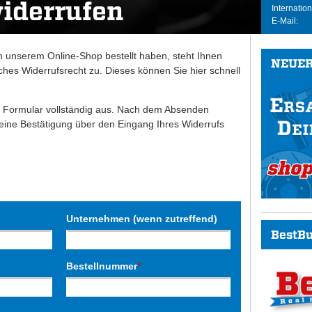
widerrufen
Internation
E-Mail:
n unserem Online-Shop bestellt haben, steht Ihnen
NEUER
ches Widerrufsrecht zu. Dieses können Sie hier schnell
.
nde Formular vollständig aus. Nach dem Absenden
 eine Bestätigung über den Eingang Ihres Widerrufs
Unternehmen (wenn zutreffend)
BestBu
Bestellnummer
*