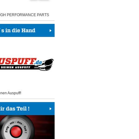
HIGH PERFORMANCE PARTS
 in die Hand
inen Auspuff!
r das Teil !