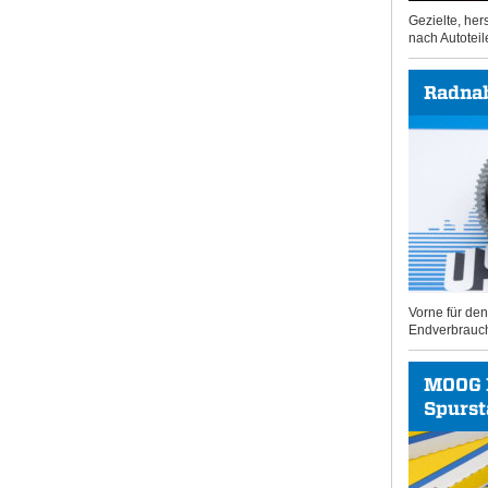
Gezielte, he
nach Autoteil
Radna
Vorne für de
Endverbrauc
MOOG 
Spurs