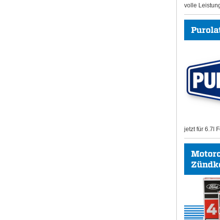
volle Leistun
Purolat
jetzt für 6.7l
Motor
Zündk