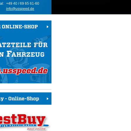
al:
+49 40 / 69 65 61-60
info@usspeed.de
 ONLINE-SHOP
y - Online-Shop