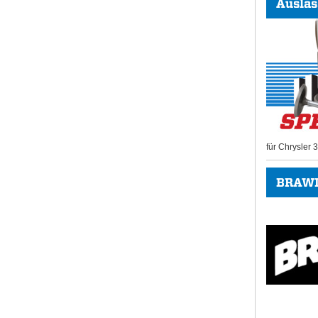
Auslas
für Chrysler
BRAWL