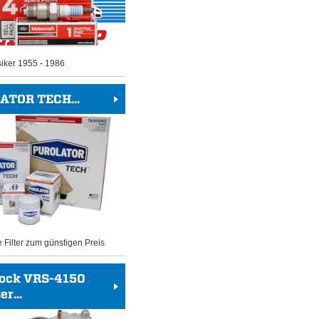
siker 1955 - 1986
ATOR TECH...
e Filter zum günstigen Preis
rock VRS-4150
r...