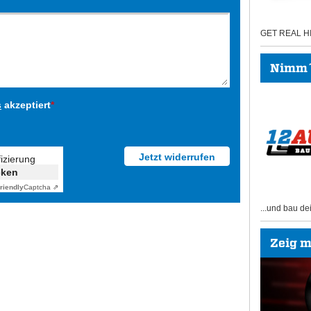
GET REAL 
Nimm´s
s
akzeptiert
*
fizierung
cken
riendly
Captcha ⇗
...und bau de
Zeig mi