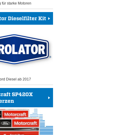
g für starke Motoren
or Dieselfilter Kit
 Ford Diesel ab 2017
craft SP420X
erzen