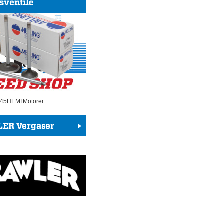
sventile
 345HEMI Motoren
ER Vergaser