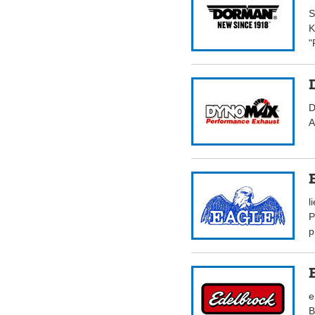
S
K
"
D
A
l
P
p
e
B