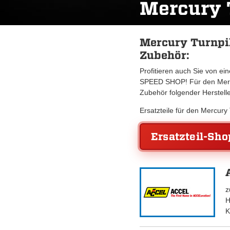
Mercury 
Mercury Turnpik
Zubehör:
Profitieren auch Sie von e
SPEED SHOP! Für den Mercu
Zubehör folgender Herstell
Ersatzteile für den Mercur
Ersatzteil-Sho
z
H
K