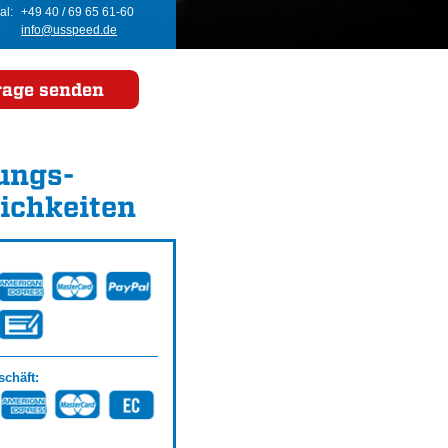
al:
+49 40 / 69 65 61-60
info@usspeed.de
rage senden
ungs­
ichkeiten
chäft: