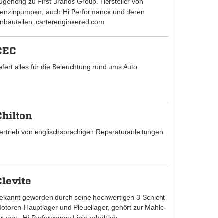
ugehörig zu First Brands Group. Hersteller von
enzinpumpen, auch Hi Performance und deren
nbauteilen. carterengineered.com
CEC
iefert alles für die Beleuchtung rund ums Auto.
Chilton
ertrieb von englischsprachigen Reparaturanleitungen.
Clevite
ekannt geworden durch seine hochwertigen 3-Schicht
otoren-Hauptlager und Pleuellager, gehört zur Mahle-
ruppe. Hi Performance Linie erhältlich.