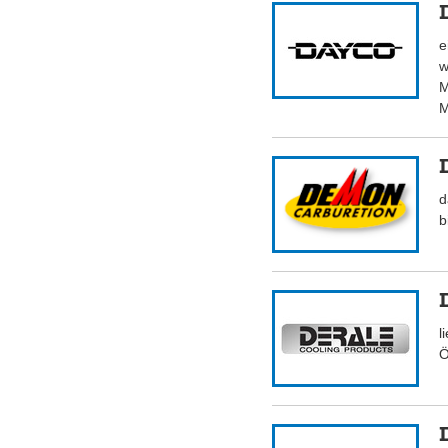
e
w
M
M
d
b
l
Ö