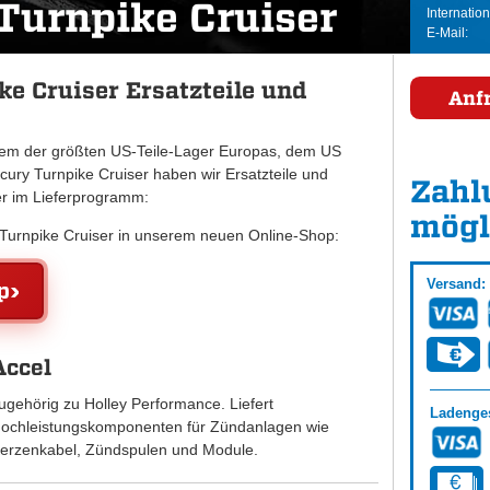
Turnpike Cruiser
Internation
E-Mail:
e Cruiser Ersatzteile und
Anf
inem der größten US-Teile-Lager Europas, dem US
ry Turnpike Cruiser haben wir Ersatzteile und
Zahl
er im Lieferprogramm:
mögl
y Turnpike Cruiser in unserem neuen Online-Shop:
Versand:
p
Accel
ugehörig zu Holley Performance. Liefert
Ladenges
ochleistungskomponenten für Zündanlagen wie
erzenkabel, Zündspulen und Module.