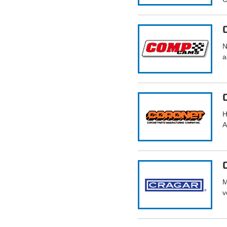
N
a
H
A
M
v