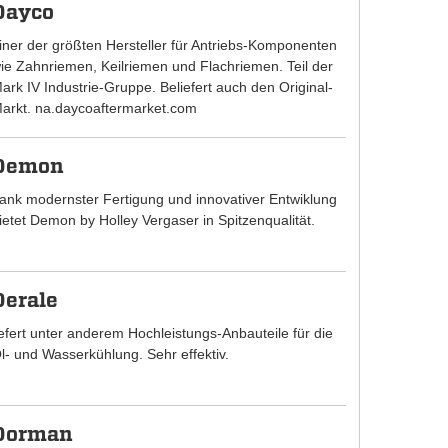
Dayco
iner der größten Hersteller für Antriebs-Komponenten
ie Zahnriemen, Keilriemen und Flachriemen. Teil der
ark IV Industrie-Gruppe. Beliefert auch den Original-
arkt. na.daycoaftermarket.com
Demon
ank modernster Fertigung und innovativer Entwiklung
ietet Demon by Holley Vergaser in Spitzenqualität.
Derale
iefert unter anderem Hochleistungs-Anbauteile für die
l- und Wasserkühlung. Sehr effektiv.
Dorman