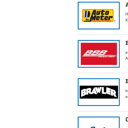
H
K
e
A
b
e