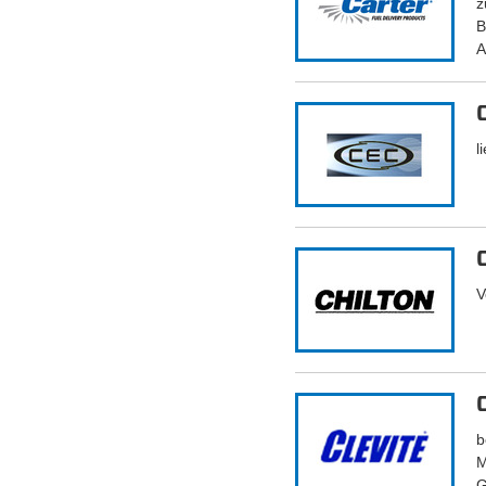
z
B
A
l
V
b
M
G