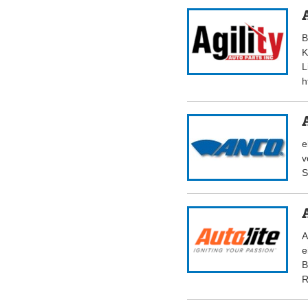
B
K
L
h
e
v
S
A
e
B
R