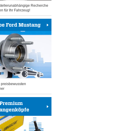
rstellerunabhängige Recherche
en für Ihr Fahrzeug!
be Ford Mustang
n preisbewussten
her
Premium
tangenköpfe