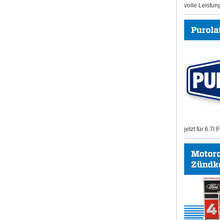
volle Leistun
Purolat
jetzt für 6.7l
Motor
Zündk