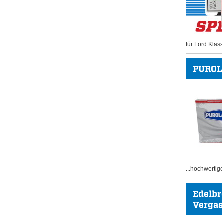
für Ford Klas
PUROL
...hochwertig
Edelb
Vergase