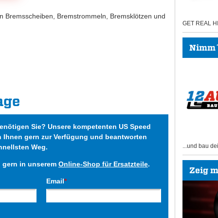
on Bremsscheiben, Bremstrommeln, Bremsklötzen und
GET REAL 
Nimm´s
age
benötigen Sie? Unsere kompetenten US Speed
n Ihnen gern zur Verfügung und beantworten
...und bau de
hnellsten Weg.
h gern in unserem
Online-Shop für Ersatzteile
.
Zeig mi
Email
*