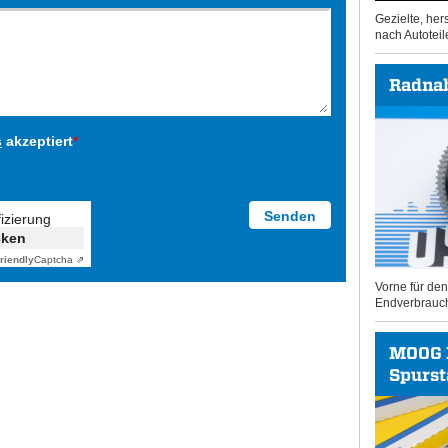
Gezielte, he
nach Autoteil
Radna
s
akzeptiert
*
fizierung
cken
riendly
Captcha ⇗
Vorne für de
Endverbrauc
MOOG 
Spurs