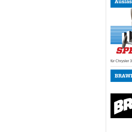
Auslas
für Chrysler
BRAWL