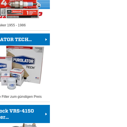
siker 1955 - 1986
ATOR TECH...
e Filter zum günstigen Preis
rock VRS-4150
r...