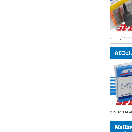
ab Lager für 
ACDel
für GM 3.6l V
Mellin