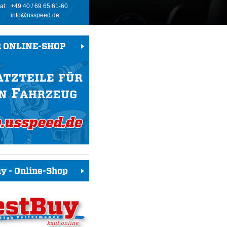
al:
+49 40 / 69 65 61-60
info@usspeed.de
 ONLINE-SHOP
y - Online-Shop