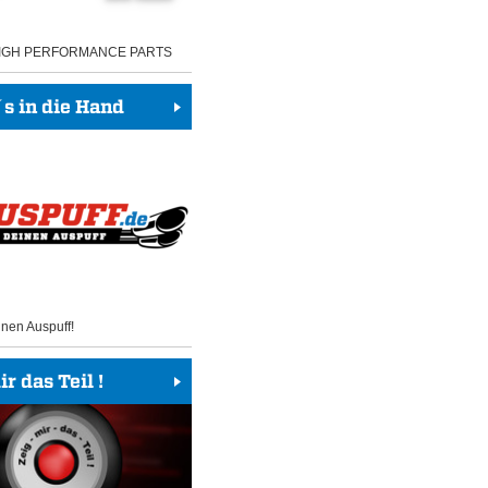
HIGH PERFORMANCE PARTS
 in die Hand
inen Auspuff!
r das Teil !