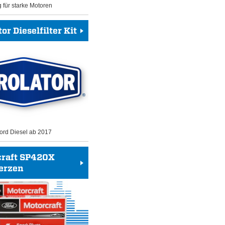
g für starke Motoren
or Dieselfilter Kit
 Ford Diesel ab 2017
craft SP420X
erzen