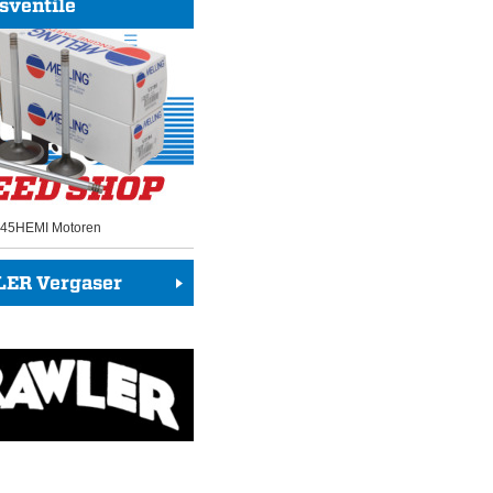
sventile
 345HEMI Motoren
ER Vergaser