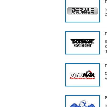
l
Ö
S
K
"
D
A
l