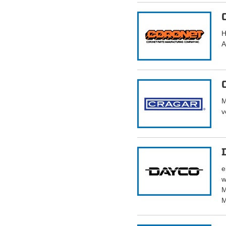
H
A
M
v
e
w
M
M