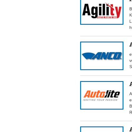
B
K
L
h
e
v
S
A
e
B
R