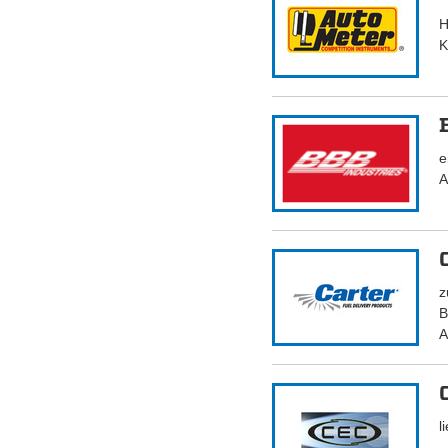
H
K
e
A
z
B
A
l