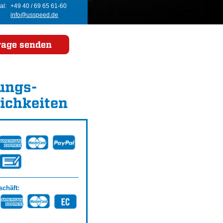
al:
+49 40 / 69 65 61-60
info@usspeed.de
rage senden
ungs­
ichkeiten
chäft: