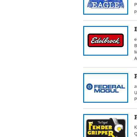
P
p
e
B
M
A
z
U
P
K
Q