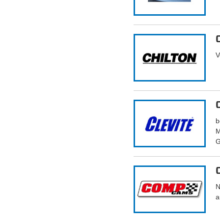
V
b
M
G
N
a