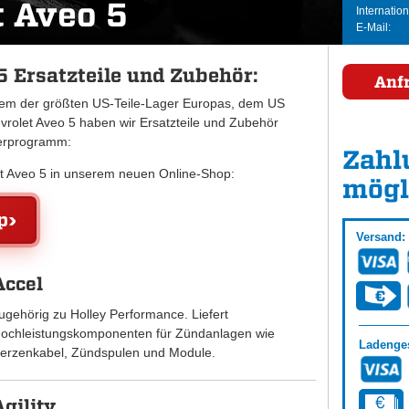
t Aveo 5
Internation
E-Mail:
5 Ersatzteile und Zubehör:
Anf
inem der größten US-Teile-Lager Europas, dem US
olet Aveo 5 haben wir Ersatzteile und Zubehör
ferprogramm:
Zahl
let Aveo 5 in unserem neuen Online-Shop:
mögl
p
Versand:
Accel
ugehörig zu Holley Performance. Liefert
ochleistungskomponenten für Zündanlagen wie
Ladenges
erzenkabel, Zündspulen und Module.
Agility