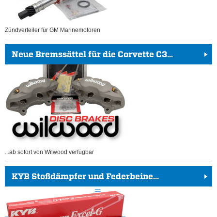
Zündverteiler für GM Marinemotoren
Neue Bremssättel für die Corvette C3...
...ab sofort von Wilwood verfügbar
KYB Stoßdämpfer und Federbeine...