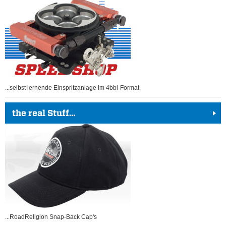
...selbst lernende Einspritzanlage im 4bbl-Format
the real Stuff…
...RoadReligion Snap-Back Cap's