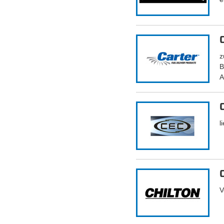
z
B
A
l
V