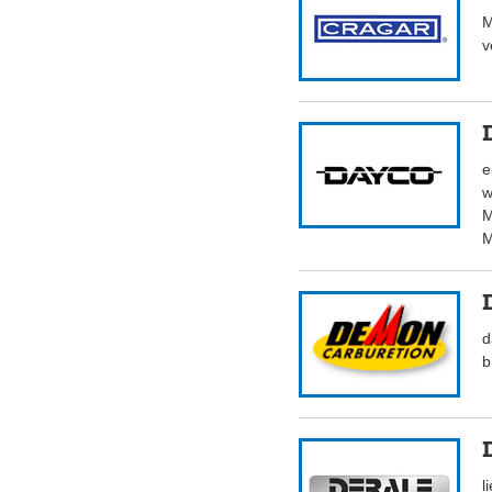
M
v
e
w
M
M
d
b
l