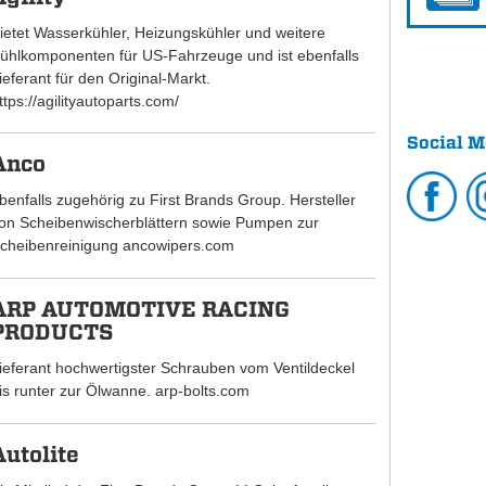
ietet Wasserkühler, Heizungskühler und weitere
ühlkomponenten für US-Fahrzeuge und ist ebenfalls
ieferant für den Original-Markt.
ttps://agilityautoparts.com/
Social M
Anco
benfalls zugehörig zu First Brands Group. Hersteller
on Scheibenwischerblättern sowie Pumpen zur
cheibenreinigung ancowipers.com
ARP AUTOMOTIVE RACING
PRODUCTS
ieferant hochwertigster Schrauben vom Ventildeckel
is runter zur Ölwanne. arp-bolts.com
Autolite