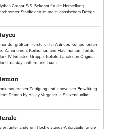
ythos Cragar S/S. Bekannt für die Herstellung
erchromter Stahlfelgen im meist klassischem Design.
Dayco
iner der größten Hersteller für Antriebs-Komponenten
ie Zahnriemen, Keilriemen und Flachriemen. Teil der
ark IV Industrie-Gruppe. Beliefert auch den Original-
arkt. na.daycoaftermarket.com
Demon
ank modernster Fertigung und innovativer Entwiklung
ietet Demon by Holley Vergaser in Spitzenqualität.
Derale
iefert unter anderem Hochleistungs-Anbauteile für die