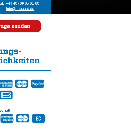
al:
+49 40 / 69 65 61-60
info@usspeed.de
rage senden
ungs­
ichkeiten
chäft: