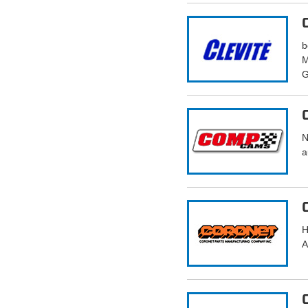
b
M
G
N
a
H
A