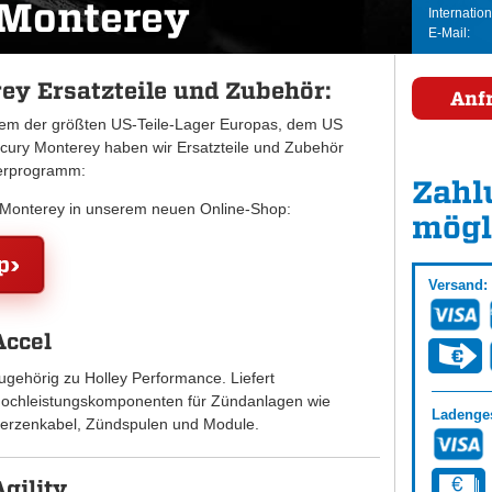
Monterey
Internation
E-Mail:
y Ersatzteile und Zubehör:
Anf
inem der größten US-Teile-Lager Europas, dem US
ry Monterey haben wir Ersatzteile und Zubehör
ferprogramm:
Zahl
y Monterey in unserem neuen Online-Shop:
mögl
p
Versand:
Accel
ugehörig zu Holley Performance. Liefert
ochleistungskomponenten für Zündanlagen wie
Ladenges
erzenkabel, Zündspulen und Module.
Agility