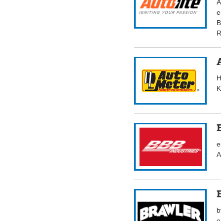
A
e
B
R
H
K
e
A
b
e