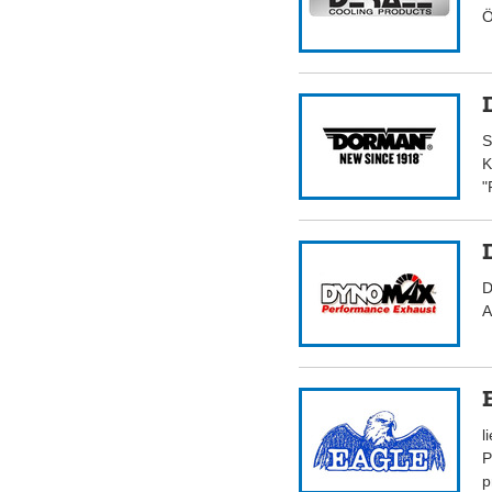
Ö
S
K
"
D
A
l
P
p