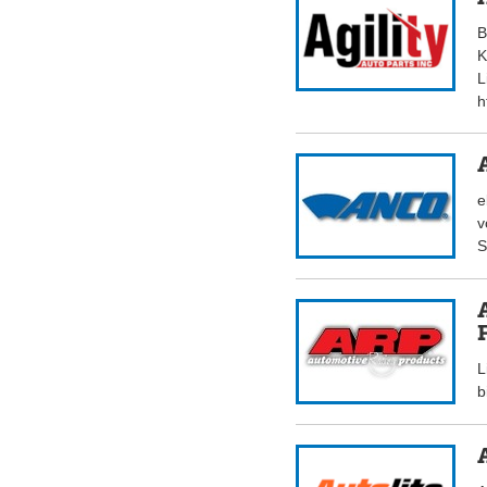
B
K
L
h
e
v
S
L
b