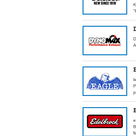
K
"
D
A
l
P
p
e
B
M