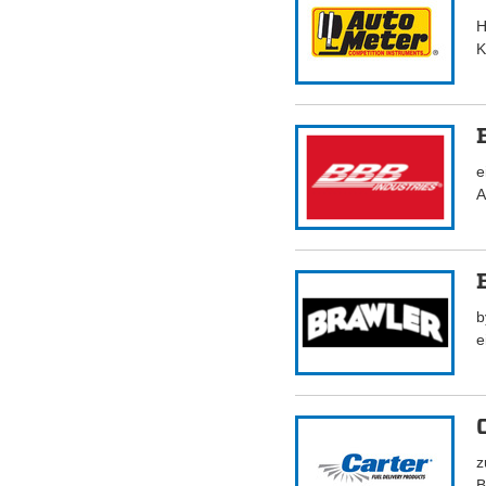
H
K
e
A
b
e
z
B