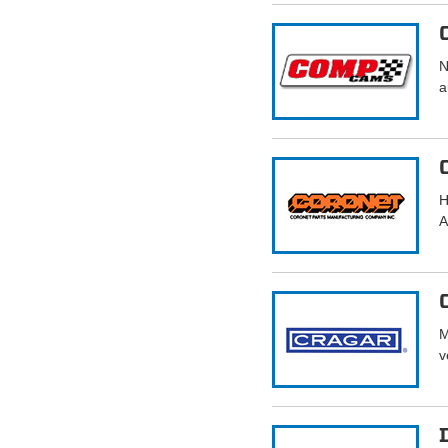
N
a
H
A
M
v