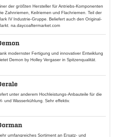
iner der größten Hersteller für Antriebs-Komponenten
ie Zahnriemen, Keilriemen und Flachriemen. Teil der
ark IV Industrie-Gruppe. Beliefert auch den Original-
arkt. na.daycoaftermarket.com
Demon
ank modernster Fertigung und innovativer Entwiklung
ietet Demon by Holley Vergaser in Spitzenqualität.
Derale
iefert unter anderem Hochleistungs-Anbauteile für die
l- und Wasserkühlung. Sehr effektiv.
Dorman
ehr umfangreiches Sortiment an Ersatz- und