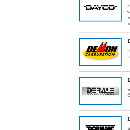
e
w
M
M
d
b
l
Ö
S