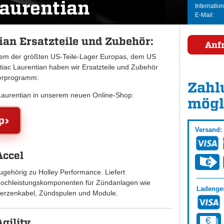
Laurentian
Internation
E-Mail:
ian Ersatzteile und Zubehör:
Anf
inem der größten US-Teile-Lager Europas, dem US
ac Laurentian haben wir Ersatzteile und Zubehör
ferprogramm:
Zahl
c Laurentian in unserem neuen Online-Shop:
mögl
p
Versand:
Accel
ugehörig zu Holley Performance. Liefert
ochleistungskomponenten für Zündanlagen wie
Ladenges
erzenkabel, Zündspulen und Module.
Agility