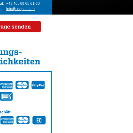
al:
+49 40 / 69 65 61-60
info@usspeed.de
rage senden
ungs­
ichkeiten
chäft: