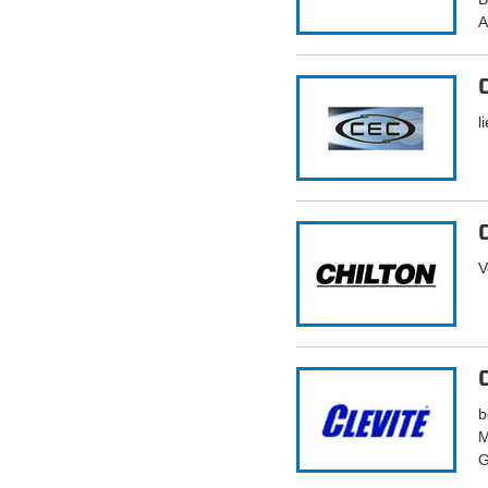
A
l
V
b
M
G