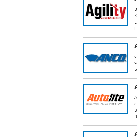
B
K
L
h
e
v
S
A
e
B
R