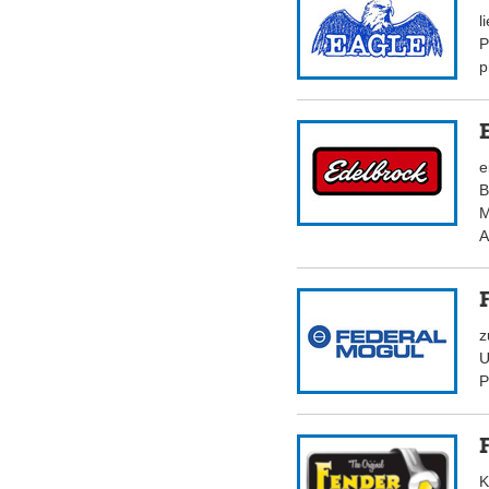
l
P
p
e
B
M
A
z
U
P
K