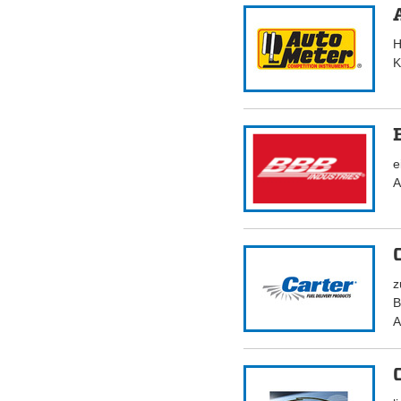
H
K
e
A
z
B
A