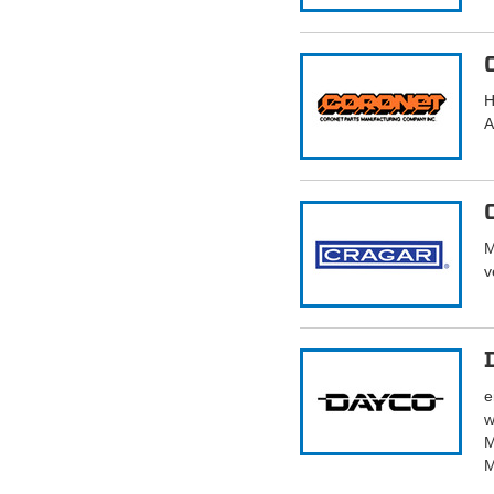
H
A
M
v
e
w
M
M