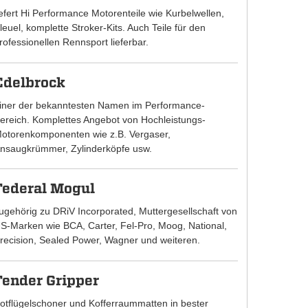
iefert Hi Performance Motorenteile wie Kurbelwellen,
leuel, komplette Stroker-Kits. Auch Teile für den
rofessionellen Rennsport lieferbar.
Edelbrock
iner der bekanntesten Namen im Performance-
ereich. Komplettes Angebot von Hochleistungs-
otorenkomponenten wie z.B. Vergaser,
nsaugkrümmer, Zylinderköpfe usw.
Federal Mogul
ugehörig zu DRiV Incorporated, Muttergesellschaft von
S-Marken wie BCA, Carter, Fel-Pro, Moog, National,
recision, Sealed Power, Wagner und weiteren.
Fender Gripper
otflügelschoner und Kofferraummatten in bester