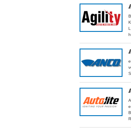
B
K
L
h
e
v
S
A
e
B
R