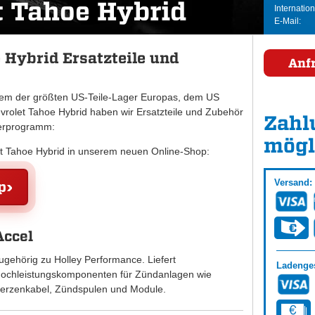
t Tahoe Hybrid
Internation
E-Mail:
 Hybrid Ersatzteile und
Anf
inem der größten US-Teile-Lager Europas, dem US
olet Tahoe Hybrid haben wir Ersatzteile und Zubehör
Zahl
ferprogramm:
mögl
let Tahoe Hybrid in unserem neuen Online-Shop:
Versand:
p
Accel
ugehörig zu Holley Performance. Liefert
Ladenges
ochleistungskomponenten für Zündanlagen wie
erzenkabel, Zündspulen und Module.