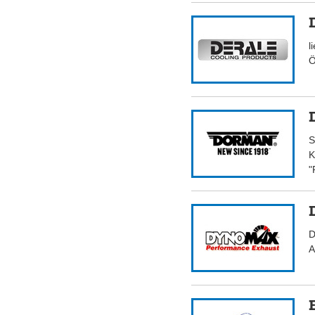
l
Ö
S
K
"
D
A