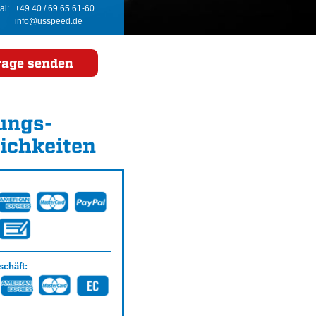
al:
+49 40 / 69 65 61-60
info@usspeed.de
rage senden
ungs­
ichkeiten
chäft: