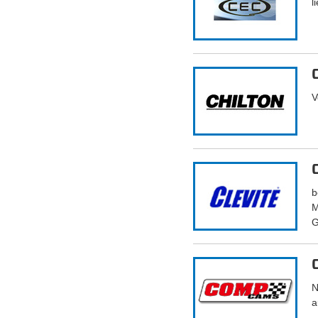
l
V
b
M
G
N
a