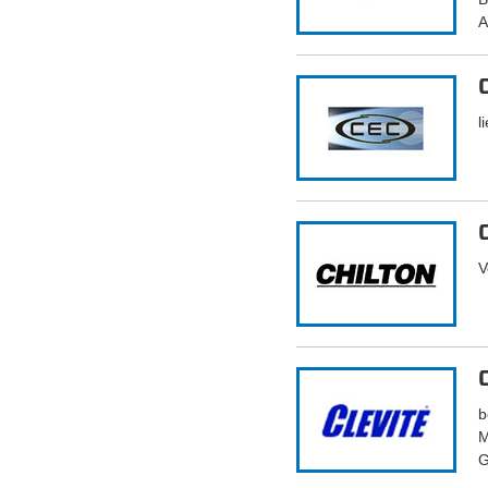
A
l
V
b
M
G