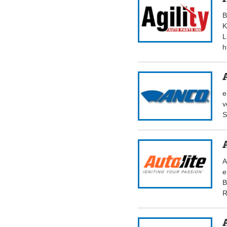
B
K
L
h
e
v
S
A
e
B
R