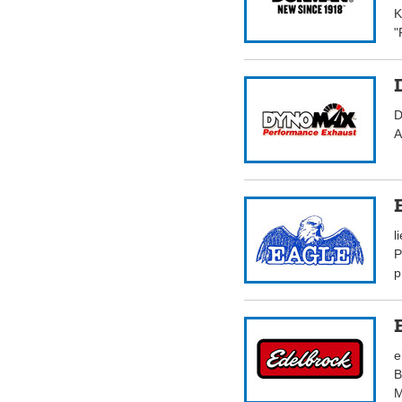
K
"
D
A
l
P
p
e
B
M