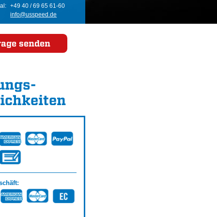
al:
+49 40 / 69 65 61-60
info@usspeed.de
rage senden
ungs­
ichkeiten
chäft: