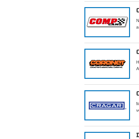
N
a
H
A
M
v