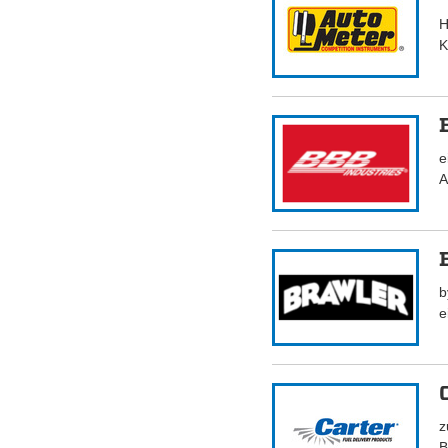
H
K
e
A
b
e
z
B