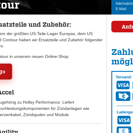
tour
Internation
E-Mail:
satzteile und Zubehör:
Anf
inem der größten US-Teile-Lager Europas, dem US
Contour haben wir Ersatzteile und Zubehör folgender
mm:
Zahl
ontour in unserem neuen Online-Shop:
mögl
p
Versand:
Accel
ugehörig zu Holley Performance. Liefert
ochleistungskomponenten für Zündanlagen wie
Ladenges
erzenkabel, Zündspulen und Module.
Agility