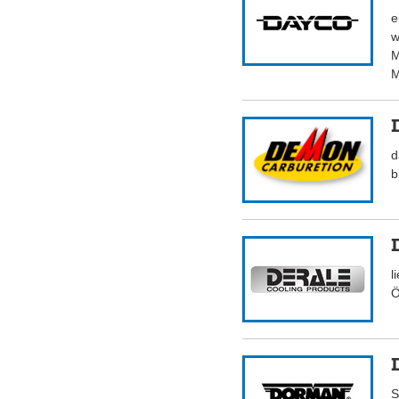
e
w
M
M
d
b
l
Ö
S