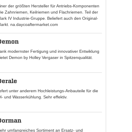
iner der größten Hersteller für Antriebs-Komponenten
ie Zahnriemen, Keilriemen und Flachriemen. Teil der
ark IV Industrie-Gruppe. Beliefert auch den Original-
arkt. na.daycoaftermarket.com
Demon
ank modernster Fertigung und innovativer Entwiklung
ietet Demon by Holley Vergaser in Spitzenqualität.
Derale
iefert unter anderem Hochleistungs-Anbauteile für die
l- und Wasserkühlung. Sehr effektiv.
Dorman
ehr umfangreiches Sortiment an Ersatz- und