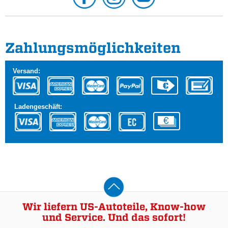
Zahlungs­möglichkeiten
Versand:
Ladengeschäft:
Wir liefern US-Autoteile, Know-how
und Service. Und das sofort!