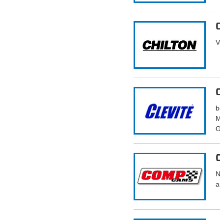
V
b
M
G
N
a