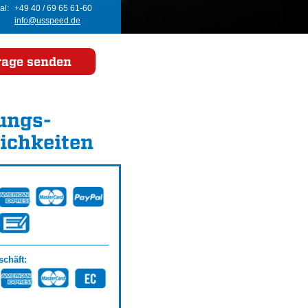
al:
+49 40 / 69 65 61-60
info@usspeed.de
rage senden
ungs­
ichkeiten
chäft: