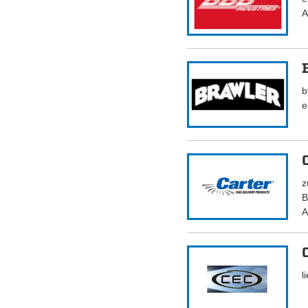
A
b
e
z
B
A
l