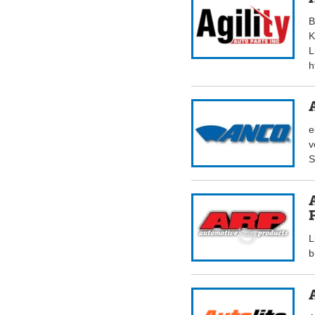
B
K
L
h
e
v
S
L
b