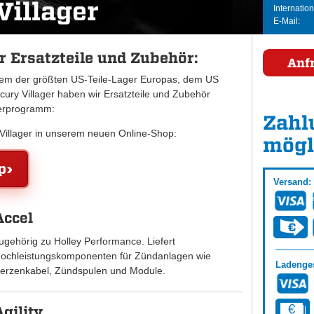
Villager
Internation
E-Mail:
r Ersatzteile und Zubehör:
Anf
inem der größten US-Teile-Lager Europas, dem US
ry Villager haben wir Ersatzteile und Zubehör
ferprogramm:
Zahl
 Villager in unserem neuen Online-Shop:
mögl
p
Versand:
Accel
ugehörig zu Holley Performance. Liefert
ochleistungskomponenten für Zündanlagen wie
Ladenges
erzenkabel, Zündspulen und Module.
Agility