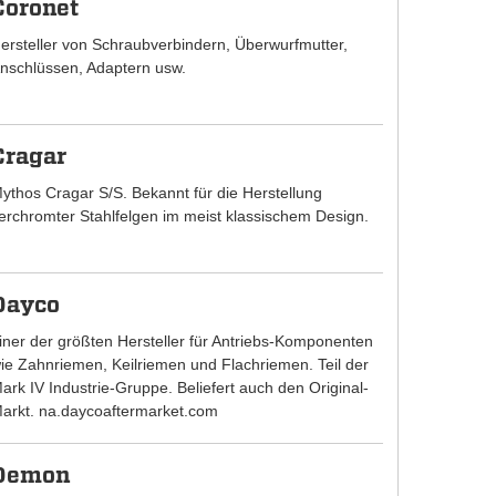
Coronet
ersteller von Schraubverbindern, Überwurfmutter,
nschlüssen, Adaptern usw.
Cragar
ythos Cragar S/S. Bekannt für die Herstellung
erchromter Stahlfelgen im meist klassischem Design.
Dayco
iner der größten Hersteller für Antriebs-Komponenten
ie Zahnriemen, Keilriemen und Flachriemen. Teil der
ark IV Industrie-Gruppe. Beliefert auch den Original-
arkt. na.daycoaftermarket.com
Demon