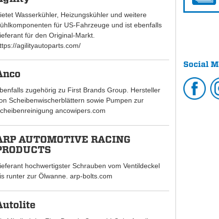
ietet Wasserkühler, Heizungskühler und weitere
ühlkomponenten für US-Fahrzeuge und ist ebenfalls
ieferant für den Original-Markt.
ttps://agilityautoparts.com/
Social M
Anco
benfalls zugehörig zu First Brands Group. Hersteller
on Scheibenwischerblättern sowie Pumpen zur
cheibenreinigung ancowipers.com
ARP AUTOMOTIVE RACING
PRODUCTS
ieferant hochwertigster Schrauben vom Ventildeckel
is runter zur Ölwanne. arp-bolts.com
Autolite