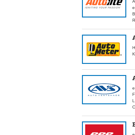
A
e
B
R
H
K
e
F
L
C
e