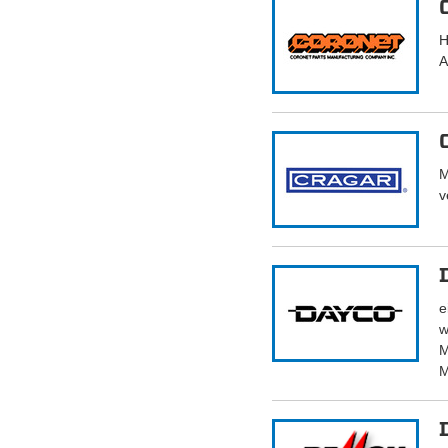
H
A
M
v
e
w
M
M