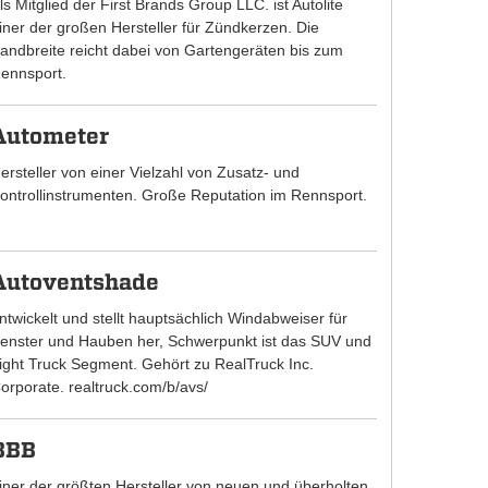
ls Mitglied der First Brands Group LLC. ist Autolite
iner der großen Hersteller für Zündkerzen. Die
andbreite reicht dabei von Gartengeräten bis zum
ennsport.
Autometer
ersteller von einer Vielzahl von Zusatz- und
ontrollinstrumenten. Große Reputation im Rennsport.
Autoventshade
ntwickelt und stellt hauptsächlich Windabweiser für
enster und Hauben her, Schwerpunkt ist das SUV und
ight Truck Segment. Gehört zu RealTruck Inc.
orporate. realtruck.com/b/avs/
BBB
iner der größten Hersteller von neuen und überholten