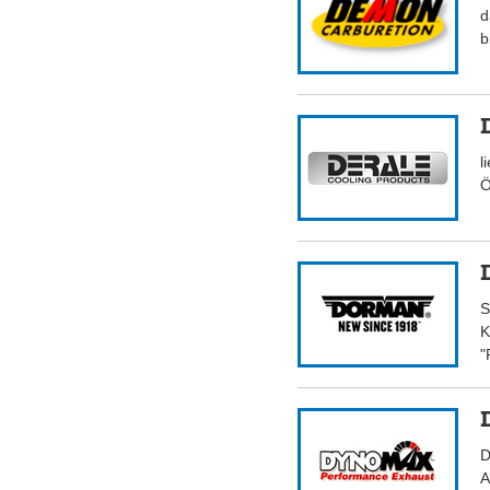
d
b
l
Ö
S
K
"
D
A