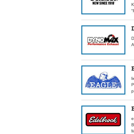
K
"
D
A
l
P
p
e
B
M