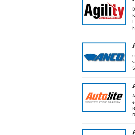
B
K
L
h
e
v
S
A
e
B
R