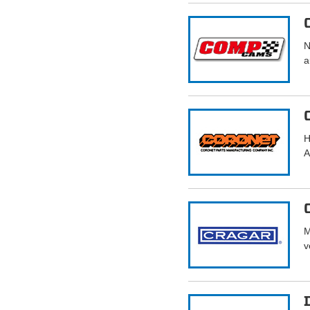
N
a
H
A
M
v