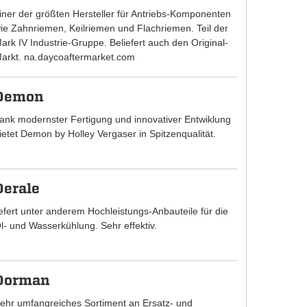
iner der größten Hersteller für Antriebs-Komponenten
ie Zahnriemen, Keilriemen und Flachriemen. Teil der
ark IV Industrie-Gruppe. Beliefert auch den Original-
arkt. na.daycoaftermarket.com
Demon
ank modernster Fertigung und innovativer Entwiklung
ietet Demon by Holley Vergaser in Spitzenqualität.
Derale
iefert unter anderem Hochleistungs-Anbauteile für die
l- und Wasserkühlung. Sehr effektiv.
Dorman
ehr umfangreiches Sortiment an Ersatz- und