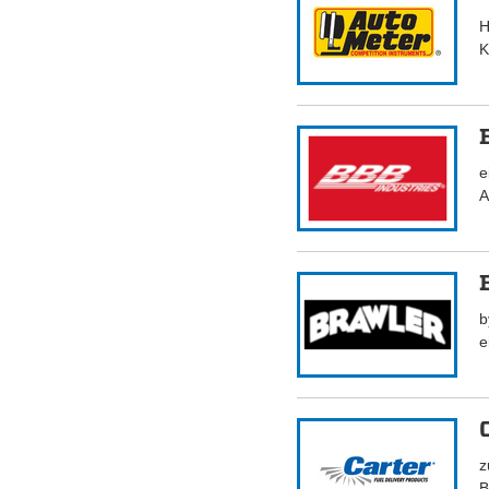
H
K
e
A
b
e
z
B