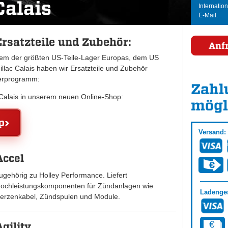
Calais
Internation
E-Mail:
Ersatzteile und Zubehör:
Anf
inem der größten US-Teile-Lager Europas, dem US
ac Calais haben wir Ersatzteile und Zubehör
ferprogramm:
Zahl
c Calais in unserem neuen Online-Shop:
mögl
p
Versand:
Accel
ugehörig zu Holley Performance. Liefert
ochleistungskomponenten für Zündanlagen wie
Ladenges
erzenkabel, Zündspulen und Module.
Agility