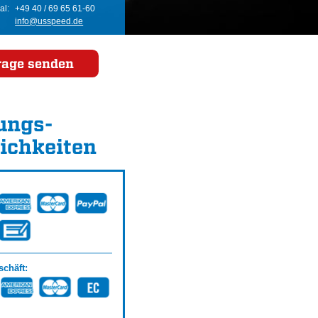
al:
+49 40 / 69 65 61-60
info@usspeed.de
rage senden
ungs­
ichkeiten
chäft: