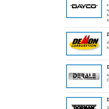
e
w
M
M
d
b
l
Ö
S