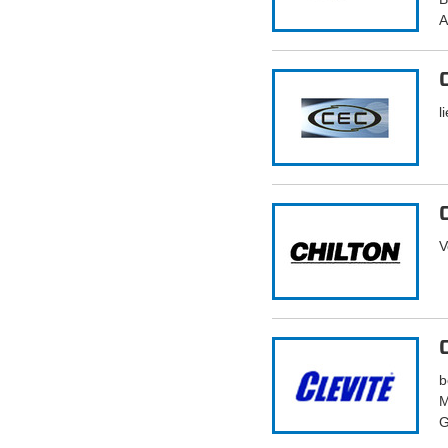
A
l
V
b
M
G