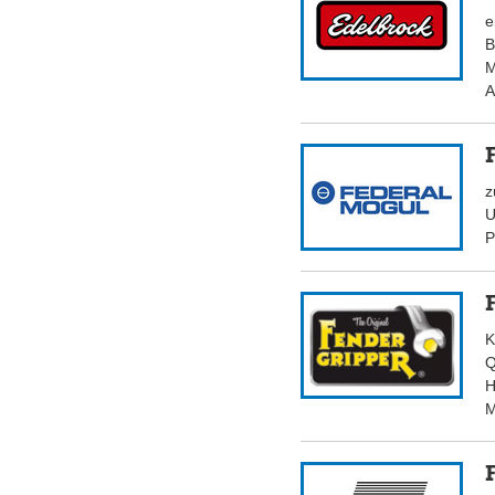
e
B
M
A
z
U
P
K
Q
H
M