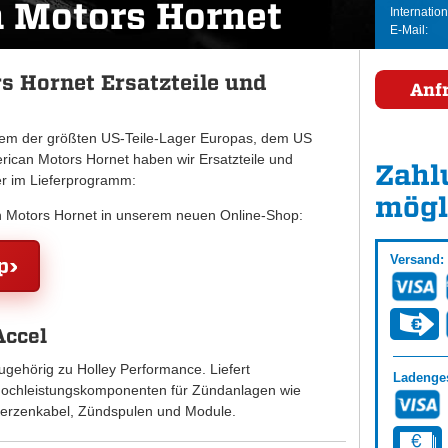
 Motors Hornet
Internation
E-Mail:
 Hornet Ersatzteile und
Anf
inem der größten US-Teile-Lager Europas, dem US
can Motors Hornet haben wir Ersatzteile und
Zahl
er im Lieferprogramm:
mögl
an Motors Hornet in unserem neuen Online-Shop:
Versand:
p
Accel
ugehörig zu Holley Performance. Liefert
Ladenges
ochleistungskomponenten für Zündanlagen wie
erzenkabel, Zündspulen und Module.