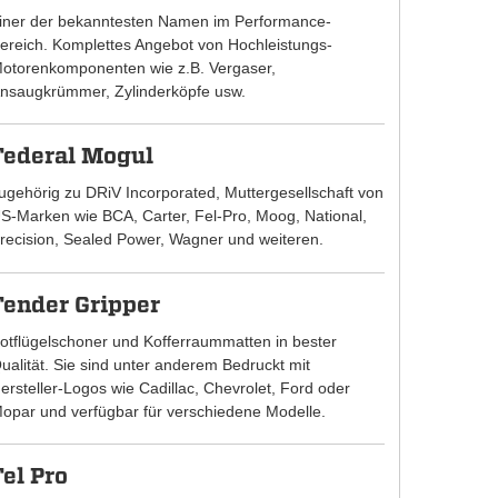
iner der bekanntesten Namen im Performance-
ereich. Komplettes Angebot von Hochleistungs-
otorenkomponenten wie z.B. Vergaser,
nsaugkrümmer, Zylinderköpfe usw.
Federal Mogul
ugehörig zu DRiV Incorporated, Muttergesellschaft von
S-Marken wie BCA, Carter, Fel-Pro, Moog, National,
recision, Sealed Power, Wagner und weiteren.
Fender Gripper
otflügelschoner und Kofferraummatten in bester
ualität. Sie sind unter anderem Bedruckt mit
ersteller-Logos wie Cadillac, Chevrolet, Ford oder
opar und verfügbar für verschiedene Modelle.
Fel Pro