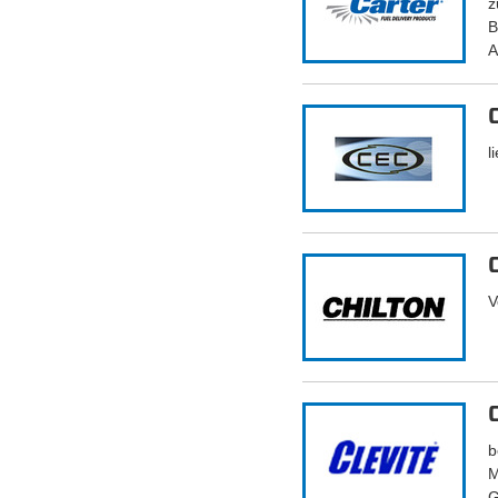
z
B
A
l
V
b
M
G