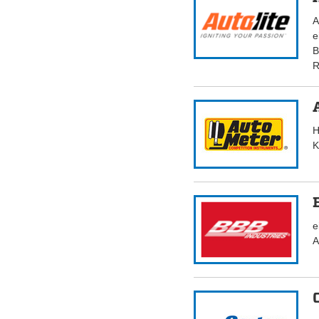
A
e
B
R
H
K
e
A