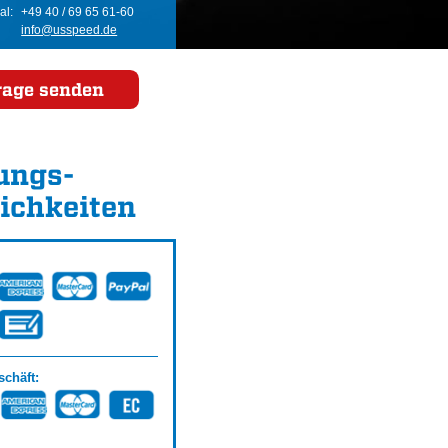
al:
+49 40 / 69 65 61-60
info@usspeed.de
rage senden
ungs­
ichkeiten
chäft: