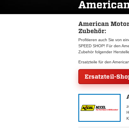
American
American Motors
Zubehör:
Profitieren auch Sie von e
SPEED SHOP! Für den Ameri
Zubehör folgender Herstell
Ersatzteile für den Americ
Ersatzteil-Sho
z
H
K