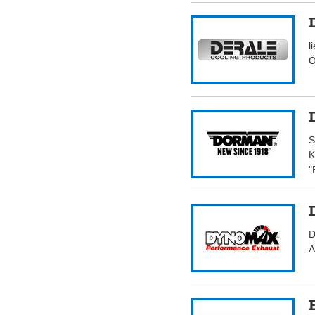
l
Ö
S
K
"
D
A