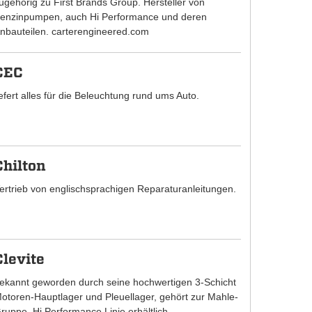
ugehörig zu First Brands Group. Hersteller von
enzinpumpen, auch Hi Performance und deren
nbauteilen. carterengineered.com
CEC
iefert alles für die Beleuchtung rund ums Auto.
Chilton
ertrieb von englischsprachigen Reparaturanleitungen.
Clevite
ekannt geworden durch seine hochwertigen 3-Schicht
otoren-Hauptlager und Pleuellager, gehört zur Mahle-
ruppe. Hi Performance Linie erhältlich.