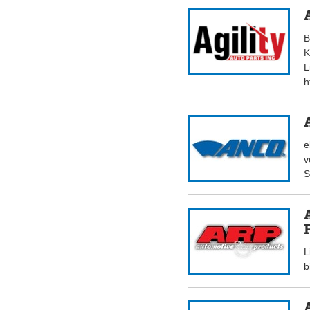
B
K
L
h
e
v
S
L
b