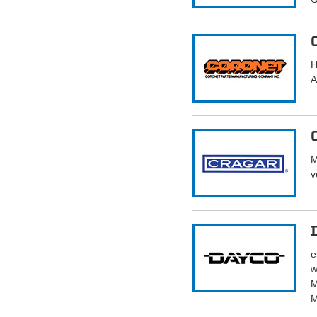
H
A
M
v
e
w
M
M